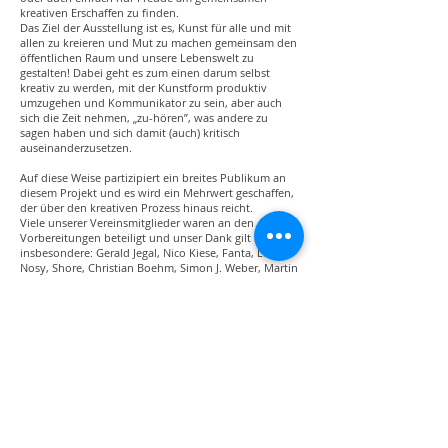
kreativen Erschaffen zu finden.
Das Ziel der Ausstellung ist es, Kunst für alle und mit
allen zu kreieren und Mut zu machen gemeinsam den
öffentlichen Raum und unsere Lebenswelt zu
gestalten! Dabei geht es zum einen darum selbst
kreativ zu werden, mit der Kunstform produktiv
umzugehen und Kommunikator zu sein, aber auch
sich die Zeit nehmen, „zu-hören”, was andere zu
sagen haben und sich damit (auch) kritisch
auseinanderzusetzen.
Auf diese Weise partizipiert ein breites Publikum an
diesem Projekt und es wird ein Mehrwert geschaffen,
der über den kreativen Prozess hinaus reicht.
Viele unserer Vereinsmitglieder waren an den
Vorbereitungen beteiligt und unser Dank gilt hier
insbesondere: Gerald Jegal, Nico Kiese, Fanta, Lesie,
Nosy, Shore, Christian Boehm, Simon J. Weber, Martin
Arz, Z-Rok und Johannes Griebel.
www.kindermuseum-muenchen.de
Mit großem Dank an unsere Förderer der Beisheim
Stiftung und der Findelkind Stiftung!