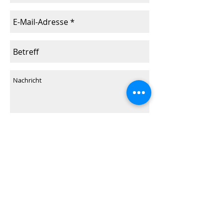
Senden
​© 2018 Verein zur Förderung Urbaner Kunst -
Impressum
-
Datenschutz
-
Satzung