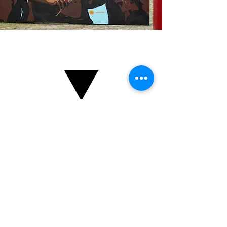
Möchtest du mit
Inox
Ink
zusammenarbeiten?
Schreibe uns gerne eine E-Mail
an:
mitglieder@verein-urbane-
kunst.de
Zurück zur Künstlerübersicht