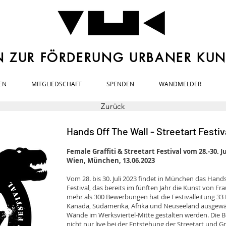
N ZUR FÖRDERUNG URBANER KUNS
EN
MITGLIEDSCHAFT
SPENDEN
WANDMELDER
Zurück
Hands Off The Wall - Streetart Festi
Female Graffiti & Streetart Festival vom 28.-30. J
Wien, München, 13.06.2023
Vom 28. bis 30. Juli 2023 findet in München das Hands 
Festival, das bereits im fünften Jahr die Kunst von Frau
mehr als 300 Bewerbungen hat die Festivalleitung 33
Kanada, Südamerika, Afrika und Neuseeland ausgewäh
Wände im Werksviertel-Mitte gestalten werden. Die
nicht nur live bei der Entstehung der Streetart und 