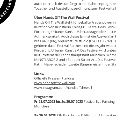
auch innerhalb des umfangreichen Rahmenprogramm
Together und Ausstellungseröffnung zum Festival te
Über Hands Off The Wall Festival
Hands Off The Wall steht für geballte Frauenpower in
Kuration von Künstlerin Chinagirl Tile stellt das Fest
Förderung Urbaner Kunst e.V. herausragende Künstler
Aufmerksamkeit. Auch dieses Jahr ist die Auswahl an
wie LANÓ (BR), Arquicostura studio (ES), FLOX (NZ),
gehören dazu. Festival Partner sind dieses Jahr wiede
Förderung Urbaner Kunst e.V. Das Festival wird unter
Kulturreferat der Landeshauptstadt München, Wombat’
KUNSTLABOR 2 und I Support Street Art. Das Festival
Katrin Habenschaden, zweite Bürgermeisterin der S
Links:
Offizielle Pressemitteilung
www.handsoffthewall.com
www.instagram.com/handsoffthewall
Programm:
Fr.
28.07.2023 bis So.30.07.2023
Festival live Painting
München
Sa.29.07.2023
13h Festakt zur Eröffnung „5 Jahre Han