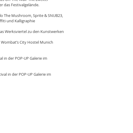
 das Festivalgelände.
lo The Mushroom, Sprite & SNUB23,
iti und Kalligraphie
s Werksviertel zu den Kunstwerken
 Wombat’s City Hostel Munich
l in der POP-UP Galerie im
ival in der POP-UP Galerie im