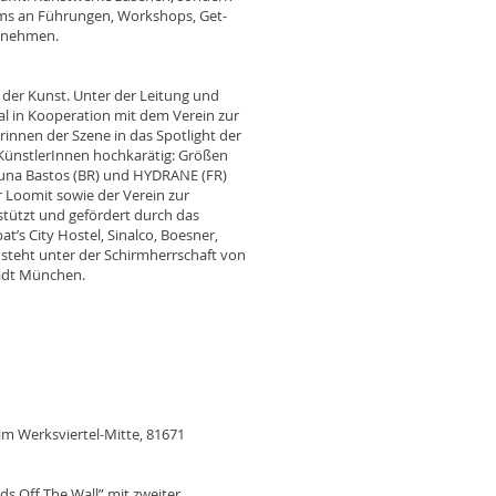
s an Führungen, Workshops, Get-
ilnehmen.
 der Kunst. Unter der Leitung und
ival in Kooperation mit dem Verein zur
innen der Szene in das Spotlight der
 KünstlerInnen hochkarätig: Größen
 Luna Bastos (BR) und HYDRANE (FR)
r Loomit sowie der Verein zur
stützt und gefördert durch das
s City Hostel, Sinalco, Boesner,
 steht unter der Schirmherrschaft von
tadt München.
 im Werksviertel-Mitte, 81671
ds Off The Wall” mit zweiter