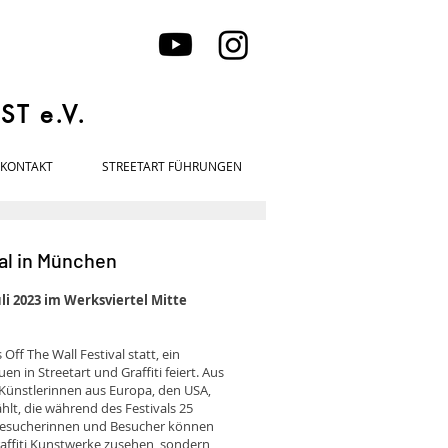
T e.V.
KONTAKT
STREETART FÜHRUNGEN
val in München
uli 2023 im Werksviertel Mitte
Off The Wall Festival statt, ein
en in Streetart und Graffiti feiert. Aus
 Künstlerinnen aus Europa, den USA,
lt, die während des Festivals 25
 Besucherinnen und Besucher können
Graffiti Kunstwerke zusehen, sondern