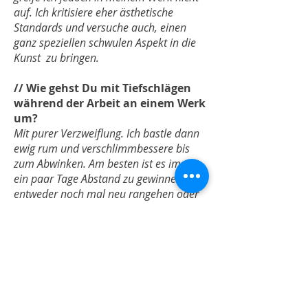
auf. Ich kritisiere eher ästhetische
Standards und versuche auch, einen
ganz speziellen schwulen Aspekt in die
Kunst zu bringen.
// Wie gehst Du mit Tiefschlägen
während der Arbeit an einem Werk
um?
Mit purer Verzweiflung. Ich bastle dann
ewig rum und verschlimmbessere bis
zum Abwinken. Am besten ist es immer,
ein paar Tage Abstand zu gewinnen und
entweder noch mal neu rangehen oder
sich eingestehen, dass es eben nichts
wird.
// Welche drei Aussagen würdest
Du einem/einer Newcomer*in
mitgeben?
Nicht aufgeben. Nicht persönlich